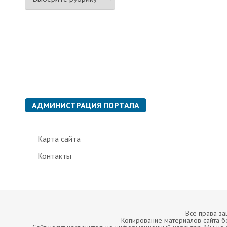
у
б
р
и
к
и
АДМИНИСТРАЦИЯ ПОРТАЛА
Карта сайта
Контакты
Все права з
Копирование материалов сайта б