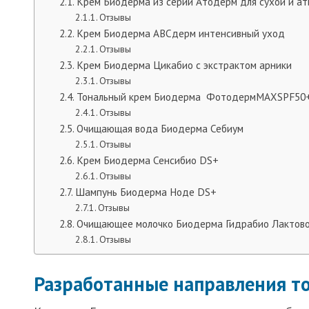
Крем Биодерма из серии Атодерм для сухой и а
Отзывы
Крем Биодерма АВСдерм интенсивный уход
Отзывы
Крем Биодерма Цикабио с экстрактом арники
Отзывы
Тональный крем Биодерма ФотодермMAXSPF50
Отзывы
Очищающая вода Биодерма Себиум
Отзывы
Крем Биодерма Сенсибио DS+
Отзывы
Шампунь Биодерма Ноде DS+
Отзывы
Очищающее молочко Биодерма Гидрабио Лактов
Отзывы
Разработанные направления т