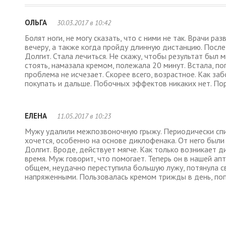
ОЛЬГА
30.03.2017 в 10:42
Болят ноги, не могу сказать, что с ними не так. Врачи р
вечеру, а также когда пройду длинную дистанцию. Посл
Долгит. Стала лечиться. Не скажу, чтобы результат был 
стоять, намазала кремом, полежала 20 минут. Встала, по
проблема не исчезает. Скорее всего, возрастное. Как за
покупать и дальше. Побочных эффектов никаких нет. По
ЕЛЕНА
11.05.2017 в 10:23
Мужу удалили межпозвоночную грыжу. Периодически спин
хочется, особенно на основе диклофенака. От него был
Долгит. Вроде, действует мягче. Как только возникает 
время. Муж говорит, что помогает. Теперь он в нашей а
общем, неудачно переступила большую лужу, потянула св
напряженными. Пользовалась кремом трижды в день, поп