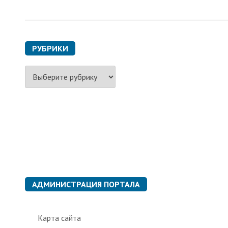
РУБРИКИ
Р
у
б
р
и
к
и
АДМИНИСТРАЦИЯ ПОРТАЛА
Карта сайта