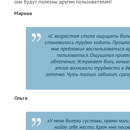
они будут полезны другим пользователям!
Марина
«С возрастом стала ощущать боль в
становилось трудно ходить. Прошла о
мне предложил воспользоваться кр
пользоваться. Ощущения приятн
облегчение. Устраняет боль, ночью
этого возникали трудности в дви
аптечке. Чуть только заболит, сра
Ольга
«У меня болели суставы, прямо ноги 
найду себе места. Крем мне посо