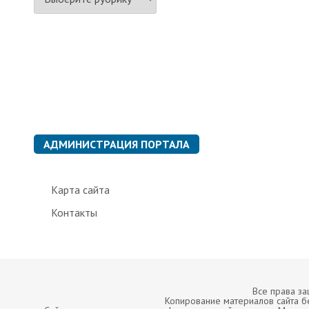
у
б
р
и
к
и
АДМИНИСТРАЦИЯ ПОРТАЛА
Карта сайта
Контакты
Все права з
Копирование материалов сайта б