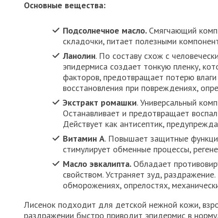
Основные вещества:
Подсолнечное масло.
Смягчающий компо
складочки, питает полезными компонен
Ланолин
. По составу схож с человеческ
эпидермиса создает тонкую пленку, ко
факторов, предотвращает потерю влаги
восстановления при повреждениях, опре
Экстракт ромашки
. Универсальный ком
Останавливает и предотвращает воспале
Действует как антисептик, предупрежд
Витамин А
. Повышает защитные функции
стимулирует обменные процессы, реген
Масло эвкалипта.
Обладает противовир
свойством. Устраняет зуд, раздражение.
обморожениях, опрелостях, механически
Лисенок подходит для детской нежной кожи, взро
раздражении быстро приводит эпидермис в норму