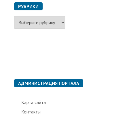
РУБРИКИ
Р
у
б
р
и
к
и
АДМИНИСТРАЦИЯ ПОРТАЛА
Карта сайта
Контакты