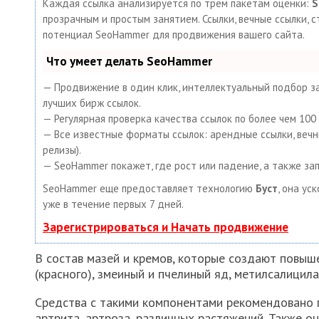
Каждая ссылка анализируется по трем пакетам оценки:
S
прозрачным и простым занятием. Ссылки, вечные ссылки, с
потенциал SeoHammer для продвижения вашего сайта.
Что умеет делать SeoHammer
— Продвижение в один клик, интеллектуальный подбор за
лучших бирж ссылок.
— Регулярная проверка качества ссылок по более чем 10
— Все известные форматы ссылок: арендные ссылки, вечные
релизы).
— SeoHammer покажет, где рост или падение, а также за
SeoHammer еще предоставляет технологию
Буст
, она ус
уже в течение первых 7 дней.
Зарегистрироваться и Начать продвижение
В состав мазей и кремов, которые создают повыше
(красного), змеиный и пчелиный яд, метилсалицила
Средства с такими компонентами рекомендовано 
артрита, артроза, различных растяжений. Также о