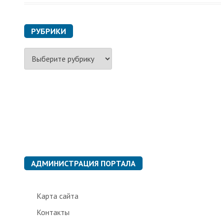
РУБРИКИ
Р
у
б
р
и
к
и
АДМИНИСТРАЦИЯ ПОРТАЛА
Карта сайта
Контакты