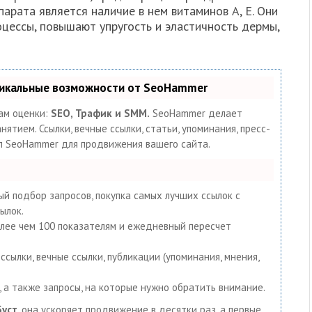
рата является наличие в нем витаминов А, Е. Они
цессы, повышают упругость и эластичность дермы,
никальные возможности от SeoHammer
ам оценки:
SEO, Трафик и SMM.
SeoHammer делает
тием. Ссылки, вечные ссылки, статьи, упоминания, пресс-
ал SeoHammer для продвижения вашего сайта.
й подбор запросов, покупка самых лучших ссылок с
ылок.
олее чем 100 показателям и ежедневный пересчет
сылки, вечные ссылки, публикации (упоминания, мнения,
 а также запросы, на которые нужно обратить внимание.
Буст
, она ускоряет продвижение в десятки раз, а первые