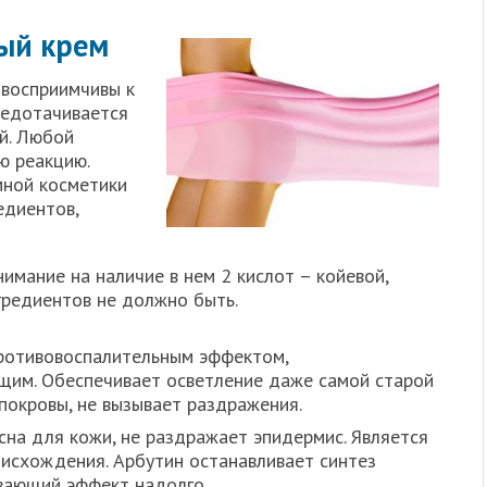
ый крем
 восприимчивы к
редотачивается
й. Любой
ю реакцию.
мной косметики
едиентов,
имание на наличие в нем 2 кислот – койевой,
нгредиентов не должно быть.
ротивовоспалительным эффектом,
щим. Обеспечивает осветление даже самой старой
покровы, не вызывает раздражения.
на для кожи, не раздражает эпидермис. Является
исхождения. Арбутин останавливает синтез
вающий эффект надолго.