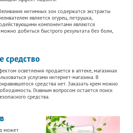
беливания интимных зон содержатся экстракты
беливателем является огурец, петрушка,
родействующими компонентами являются
 можно добиться быстрого результата без боли,
е средство
фектом осветления продается в аптеке, магазинах
льзоваться услугами интернет-магазина. В
онравившегося средства нет. Заказать крем можно
необходимость. Главным вопросом остается поиск
езопасного средства.
в
д может