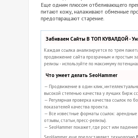
Еще одним плюсом отбеливающего препа
питают кожу, налаживают обменные про
предотвращают старение.
Забиваем Сайты В ТОП КУВАЛДОЙ - У
Каждая ссылка анализируется по трем пакет
продвижение сайта прозрачным и простым заня
релизы - используйте по максимуму потенци
Что умеет делать SeoHammer
— Продвижение в один клик, интеллектуальны
высокой степенью качества у лучших бирж сс
— Регулярная проверка качества ссылок по б
показателей качества проекта.
— Все известные форматы ссылок: арендные с
отзывы, статьи, пресс-релизы).
— SeoHammer покажет, где рост или падение,
SeoHammer еще предоставляет технологию