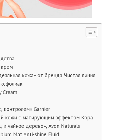
а
едства
 крем
еальная кожа» от бренда Чистая линия
Эксфолиак
ay Cream
 контролем» Garnier
ой кожи с матирующим эффектом Кора
и чайное дерево», Avon Naturals
um Mat Anti-shine Fluid