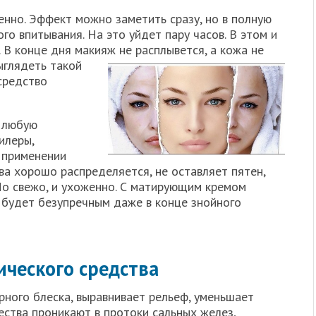
енно. Эффект можно заметить сразу, но в полную
го впитывания. На это уйдет пару часов. В этом и
 В конце дня макияж не
расплывется, а кожа не
ыглядеть такой
 средство
 любую
илеры,
 применении
ва хорошо распределяется, не оставляет пятен,
Но свежо, и ухоженно. С матирующим кремом
н будет безупречным даже в конце знойного
ического средства
ного блеска, выравнивает рельеф, уменьшает
ества проникают в протоки сальных желез,