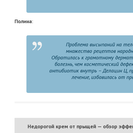
Полина
:
Проблема высыпаний на теле
множество рецептов народно
Обратилась к грамотному дерматол
болезнь, чем косметический дефе
антибиотик внутрь – Делацин Ц, п
лечение, избавилась от п
Недорогой крем от прыщей — обзор эффе