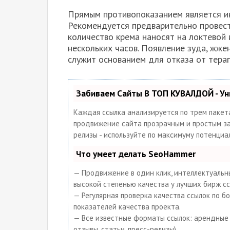
Прямым противопоказанием является и
Рекомендуется предварительно провест
количество крема наносят на локтевой 
нескольких часов. Появление зуда, жже
служит основанием для отказа от тера
Забиваем Сайты В ТОП КУВАЛДОЙ - У
Каждая ссылка анализируется по трем пакет
продвижение сайта прозрачным и простым заня
релизы - используйте по максимуму потенци
Что умеет делать SeoHammer
— Продвижение в один клик, интеллектуальны
высокой степенью качества у лучших бирж сс
— Регулярная проверка качества ссылок по б
показателей качества проекта.
— Все известные форматы ссылок: арендные с
отзывы, статьи, пресс-релизы).