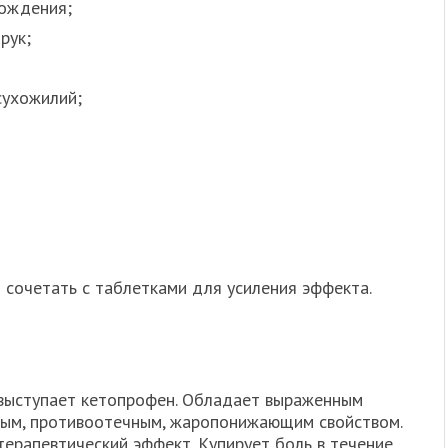
хождения;
рук;
сухожилий;
сочетать с таблетками для усиления эффекта.
выступает кетопрофен. Обладает выраженным
ым, противоотечным, жаропонижающим свойством.
терапевтический эффект. Купирует боль в течение