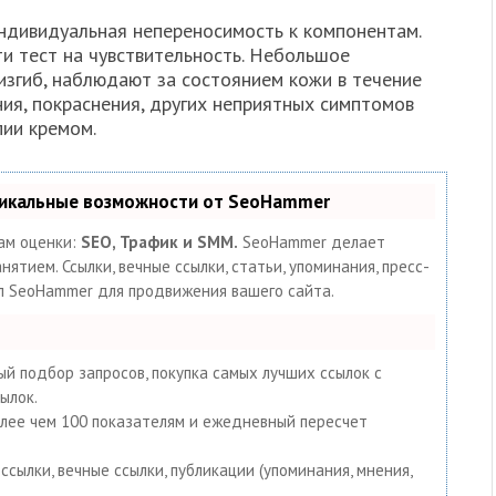
ндивидуальная непереносимость к компонентам.
и тест на чувствительность. Небольшое
изгиб, наблюдают за состоянием кожи в течение
ния, покраснения, других неприятных симптомов
пии кремом.
никальные возможности от SeoHammer
ам оценки:
SEO, Трафик и SMM.
SeoHammer делает
тием. Ссылки, вечные ссылки, статьи, упоминания, пресс-
ал SeoHammer для продвижения вашего сайта.
й подбор запросов, покупка самых лучших ссылок с
ылок.
олее чем 100 показателям и ежедневный пересчет
сылки, вечные ссылки, публикации (упоминания, мнения,