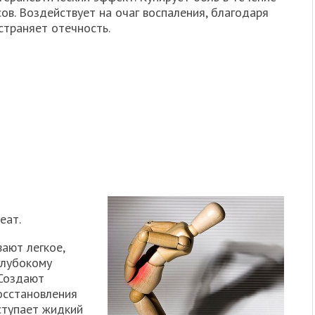
ов. Воздействует на очаг воспаления, благодаря
страняет отечность.
еат.
ают легкое,
глубокому
 Создают
осстановления
ступает жидкий