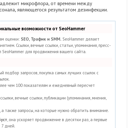
инадлежит микрофлора, от времени между
сонала, являющегося результатом дезинфекции.
никальные возможности от SeoHammer
ам оценки:
SEO, Трафик и SMM.
SeoHammer делает
тием. Ссылки, вечные ссылки, статьи, упоминания, пресс-
ал SeoHammer для продвижения вашего сайта.
й подбор запросов, покупка самых лучших ссылок с
ылок.
олее чем 100 показателям и ежедневный пересчет
сылки, вечные ссылки, публикации (упоминания, мнения,
 а также запросы, на которые нужно обратить внимание.
Буст
, она ускоряет продвижение в десятки раз, а первые
 7 дней.