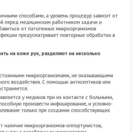
ичными способами, а уровень процедур зависит от
ой перед медицинским работником задачи и
бавиться от патогенных микроорганизмов
нфекции предусматривает повторные обработки в
ть на коже рук, разделяют на несколько
стоянными микроорганизмами, не оказывающими
вного воздействия. С помощью антисептиков или
устраняется.
является у медиков при их контакте с больными,
способную произвести инфицирование, и условно-
олевание только при создании способствующих
т наличие микроорганизмов-оппортунистов,
ет у лиц с ослабленным иммунитетом.