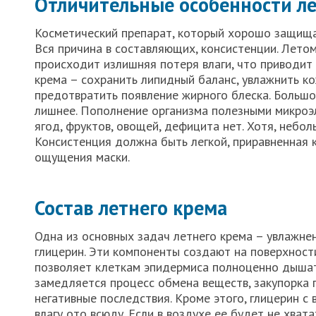
Отличительные особенности ле
Косметический препарат, который хорошо защища
Вся причина в составляющих, консистенции. Лето
происходит излишняя потеря влаги, что приводит к
крема – сохранить липидный баланс, увлажнить ко
предотвратить появление жирного блеска. Большо
лишнее. Пополнение организма полезными микроэл
ягод, фруктов, овощей, дефицита нет. Хотя, небол
Консистенция должна быть легкой, приравненная к
ощущения маски.
Состав летнего крема
Одна из основных задач летнего крема – увлажнен
глицерин. Эти компоненты создают на поверхности
позволяет клеткам эпидермиса полноценно дышат
замедляется процесс обмена веществ, закупорка 
негативные последствия. Кроме этого, глицерин с
влагу ото всюду. Если в воздухе ее будет не хват