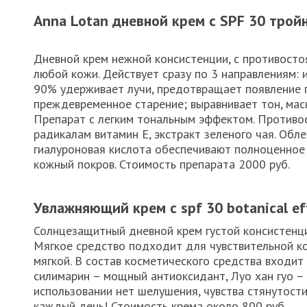
Anna Lotan дневной крем с SPF 30 тро
Дневной крем нежной консистенции, с противост
любой кожи. Действует сразу по 3 направлениям: 
90% удерживает лучи, предотвращает появление 
преждевременное старение; выравнивает тон, мас
Препарат с легким тональным эффектом. Против
радикалам витамин Е, экстракт зеленого чая. Обл
гиалуроновая кислота обеспечивают полноценное
кожный покров. Стоимость препарата 2000 руб.
Увлажняющий крем с spf 30 botanical ef
Солнцезащитный дневной крем густой консистенци
Мягкое средство подходит для чувствительной кож
мягкой. В состав косметического средства входит
силимарин – мощный антиоксидант, Луо хан гуо –
использовании нет шелушения, чувства стянутост
каждый день! Стоимость крема около 800 руб.