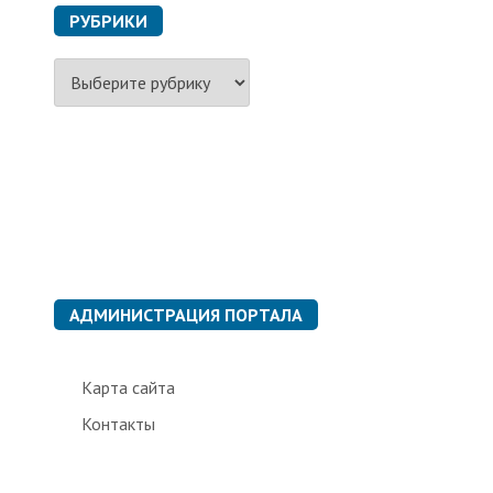
РУБРИКИ
Р
у
б
р
и
к
и
АДМИНИСТРАЦИЯ ПОРТАЛА
Карта сайта
Контакты