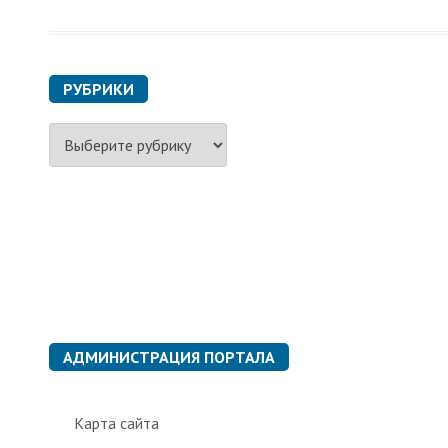
РУБРИКИ
Р
у
б
р
и
к
и
АДМИНИСТРАЦИЯ ПОРТАЛА
Карта сайта