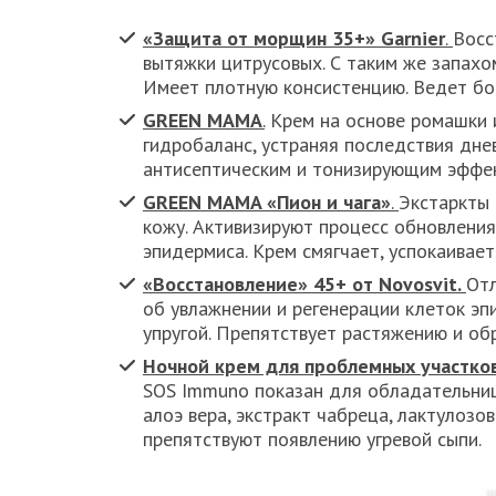
«Защита от морщин 35+» Garnier
.
Восс
вытяжки цитрусовых. С таким же запахом
Имеет плотную консистенцию. Ведет бор
GREEN MAMA
.
Крем на основе ромашки 
гидробаланс, устраняя последствия дне
антисептическим и тонизирующим эффе
GREEN MAMA «Пион и чага»
.
Экстаркты 
кожу. Активизируют процесс обновлени
эпидермиса. Крем смягчает, успокаивает
«Восстановление» 45+ от Novosvit
.
Отл
об увлажнении и регенерации клеток эп
упругой. Препятствует растяжению и о
Ночной крем для проблемных участко
SOS Immuno показан для обладательниц
алоэ вера, экстракт чабреца, лактулоз
препятствуют появлению угревой сыпи.