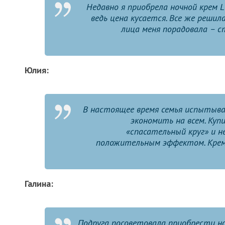
Недавно я приобрела ночной крем Li
ведь цена кусается. Все же решил
лица меня порадовала – ст
Юлия:
В настоящее время семья испытыва
экономить на всем. Куп
«спасательный круг» и н
положительным эффектом. Крем 
Галина:
Подруга посоветовала приобрести н