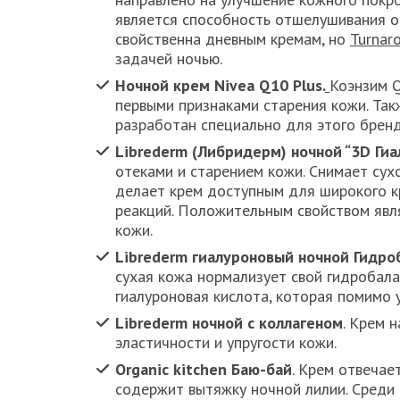
является способность отшелушивания от
свойственна дневным кремам, но
Turnaro
задачей ночью.
Ночной крем Nivea Q10 Plus.
Коэнзим Q
первыми признаками старения кожи. Так
разработан специально для этого бренд
Librederm (Либридерм) ночной “3D Ги
отеками и старением кожи. Снимает сух
делает крем доступным для широкого кр
реакций. Положительным свойством явля
кожи.
Librederm гиалуроновый ночной Гидроб
сухая кожа нормализует свой гидробала
гиалуроновая кислота, которая помимо 
Librederm ночной с коллагеном
. Крем 
эластичности и упругости кожи.
Organic kitchen Баю-бай
. Крем отвечае
содержит вытяжку ночной лилии. Среди 