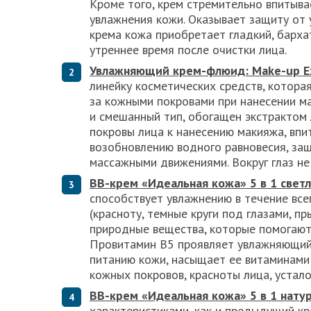
Кроме того, крем стремительно впитыв
увлажнения кожи. Оказывает защиту от 
крема кожа приобретает гладкий, барха
утреннее время после очистки лица.
Увлажняющий крем-флюид:
Make-
up
E
линейку косметических средств, котора
за кожными покровами при нанесении м
и смешанный тип, обогащен экстрактом 
покровы лица к нанесению макияжа, впи
возобновлению водного равновесия, защ
массажными движениями. Вокруг глаз не
ВВ-крем «Идеальная кожа» 5 в 1 свет
способствует увлажнению в течение все
(красноту, темные круги под глазами, п
природные вещества, которые помогают
Провитамин В5 проявляет увлажняющий 
питанию кожи, насыщает ее витаминами 
кожных покровов, красноты лица, устал
ВВ-крем «Идеальная кожа» 5 в 1 нату
характеристиками, как и предыдущий к