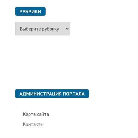
РУБРИКИ
Р
у
б
р
и
к
и
АДМИНИСТРАЦИЯ ПОРТАЛА
Карта сайта
Контакты