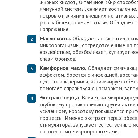
жирных кислот, витаминов. Жир способс
иммунной системы, снимает воспаление
покров от влияния внешних негативных ф
расслабляет, снимает спазм. Обладает 
напряжение.
Масло мяты.
Обладает антисептическим
микроорганизмы, сосредоточенные на п
воздействие, обезболивает, купирует в
спазм бронхов.
Камфорное масло.
Обладает смягчающи
эффектом. Борется с инфекцией, восста
сухость эпидермиса, активизирует обмен
помогает справиться с насморком, зало
Экстракт перца.
Влияет на микроциркул
глубокому проникновению других активн
усиленному кровотоку повышается прито
процессы. Именно экстракт перца обесп
стимулятора, запускает естественные м
патогенными микроорганизмами.