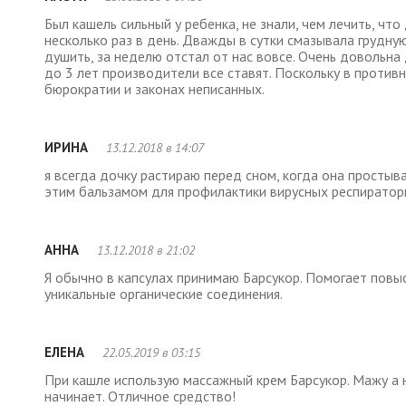
Был кашель сильный у ребенка, не знали, чем лечить, что
несколько раз в день. Дважды в сутки смазывала грудную
душить, за неделю отстал от нас вовсе. Очень довольна 
до 3 лет производители все ставят. Поскольку в против
бюрократии и законах неписанных.
ИРИНА
13.12.2018 в 14:07
я всегда дочку растираю перед сном, когда она простыва
этим бальзамом для профилактики вирусных респираторн
АННА
13.12.2018 в 21:02
Я обычно в капсулах принимаю Барсукор. Помогает повы
уникальные органические соединения.
ЕЛЕНА
22.05.2019 в 03:15
При кашле использую массажный крем Барсукор. Мажу а н
начинает. Отличное средство!