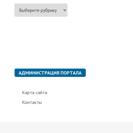
Р
у
б
р
и
к
и
АДМИНИСТРАЦИЯ ПОРТАЛА
Карта сайта
Контакты