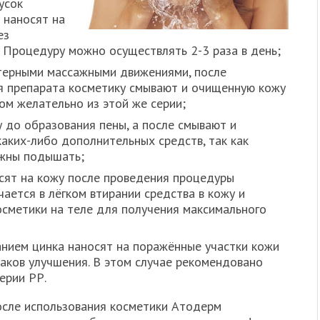
усок
 наносят на
ез
. Процедуру можно осуществлять 2-3 раза в день;
ктерными массажными движениями, после
я препарата косметику смывают и очищенную кожу
м желательно из этой же серии;
 до образования пены, а после смывают и
каких-либо дополнительных средств, так как
жны подышать;
сят на кожу после проведения процедуры
ается в лёгком втирании средства в кожу и
сметики на теле для получения максимального
нием цинка наносят на поражённые участки кожи
аков улучшения. В этом случае рекомендовано
ерии РР.
осле использования косметики Атодерм