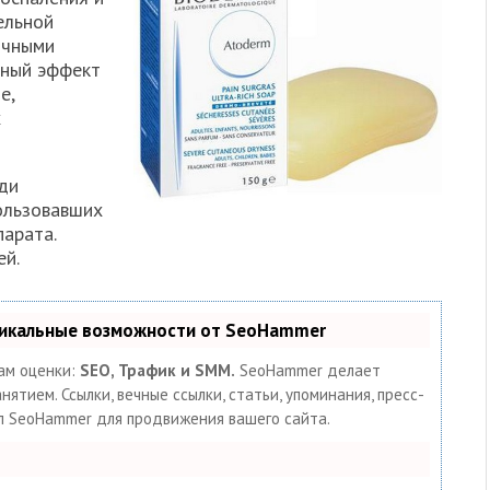
ельной
ычными
бный эффект
е,
х
ди
ользовавших
арата.
ей.
никальные возможности от SeoHammer
ам оценки:
SEO, Трафик и SMM.
SeoHammer делает
тием. Ссылки, вечные ссылки, статьи, упоминания, пресс-
ал SeoHammer для продвижения вашего сайта.