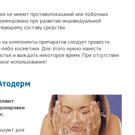
ки не имеют противопоказаний или побочных
комендовано при развитии индивидуальной
вующему составу средства.
 на компоненты препаратов следует провести
-либо косметики. Для этого нужно нанести
ястье и выждать некоторое время. При отсутствии
ное использование!
Атодерм
еляют
дозировки
м:
льзуют для